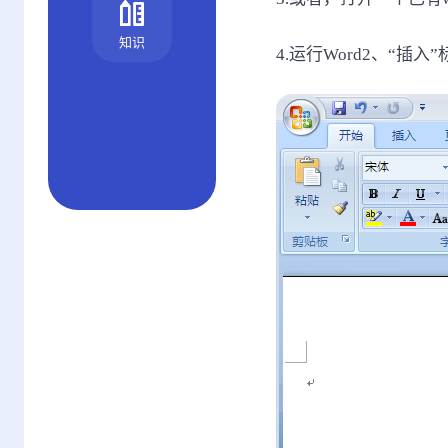
知识
4.运行Word2、“插