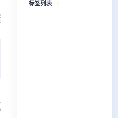
标签列表
成
以
2
t