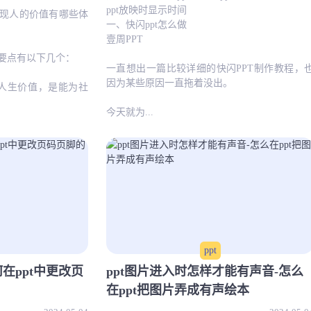
ppt放映时显示时间
现人的价值有哪些体
一、快闪ppt怎么做
壹周PPT
要点有以下几个：
一直想出一篇比较详细的快闪PPT制作教程，
因为某些原因一直拖着没出。
人生价值，是能为社
今天就为...
ppt
何在ppt中更改页
ppt图片进入时怎样才能有声音-怎么
在ppt把图片弄成有声绘本