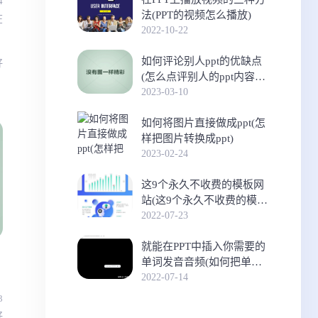
4
法(PPT的视频怎么播放)
在
2022-10-22
如何评论别人ppt的优缺点
好
(怎么点评别人的ppt内容演
讲)
2023-03-10
如何将图片直接做成ppt(怎
样把图片转换成ppt)
2023-02-24
这9个永久不收费的模板网
站(这9个永久不收费的模板
网站下载)
2022-07-23
就能在PPT中插入你需要的
单词发音音频(如何把单词
发音放入PPT)
2022-07-14
3
好